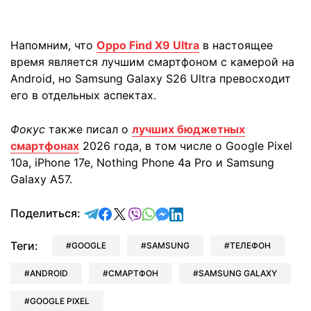
Напомним, что
Oppo Find X9 Ultra
в настоящее
время является лучшим смартфоном с камерой на
Android, но Samsung Galaxy S26 Ultra превосходит
его в отдельных аспектах.
Фокус
также писал о
лучших бюджетных
смартфонах
2026 года, в том числе о Google Pixel
10a, iPhone 17e, Nothing Phone 4a Pro и Samsung
Galaxy A57.
отправить в Telegram
поделиться в Facebook
поделиться в X
отправить в Viber
отправить в Whatsapp
отправить в Messenger
отправить в LinkedIn
Поделиться:
Теги:
GOOGLE
SAMSUNG
ТЕЛЕФОН
ANDROID
СМАРТФОН
SAMSUNG GALAXY
GOOGLE PIXEL