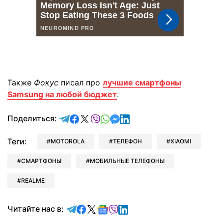
Также
Фокус
писал про
лучшие смартфоны
Samsung на любой бюджет
.
отправить в Telegram
поделиться в Facebook
поделиться в X
отправить в Viber
отправить в Whatsapp
отправить в Messenger
отправить в LinkedIn
Поделиться:
Теги:
MOTOROLA
ТЕЛЕФОН
XIAOMI
СМАРТФОНЫ
МОБИЛЬНЫЕ ТЕЛЕФОНЫ
REALME
Читайте в Telegram
Читайте в Facebook
Читайте в X
Читайте в Google news
Читайте в Viber
Читайте в LinkedIn
Читайте нас в: