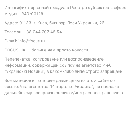
Идентификатор онлайн-медиа в Реестре субъектов в сфере
медиа - R40-03129
Адрес: 01133, г. Киев, бульвар Леси Украинки, 26
Телефон: +38 044 207 45 54
E-mail: info@focus.ua
FOCUS.UA — больше чем просто новости.
Перепечатка, копирование или воспроизведение
информации, содержащей ссылку на агентство ИнА
"Українські Новини", в каком-либо виде строго запрещены.
Все материалы, которые размещены на этом сайте со
ссылкой на агентство "Интерфакс-Украина", не подлежат
дальнейшему воспроизведению и/или распространению в
любой форме, кроме как с письменного разрешения
агентства.
Материалы с плашками "Р", "Новости партнеров", "Новости
компаний", "Новости партий", "Инновации", "Позиция",
"Спецпроект при поддержке" публикуются на