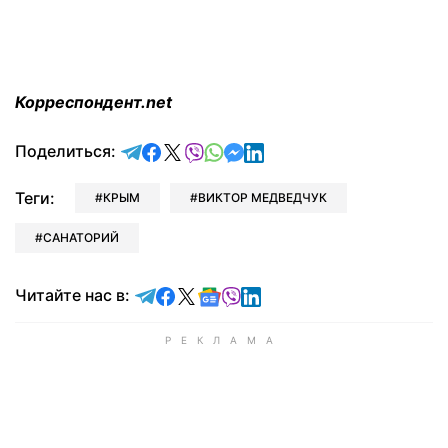
Корреспондент.net
отправить в Telegram
поделиться в Facebook
поделиться в X
отправить в Viber
отправить в Whatsapp
отправить в Messenger
отправить в LinkedIn
Поделиться:
Теги:
КРЫМ
ВИКТОР МЕДВЕДЧУК
САНАТОРИЙ
Читайте в Telegram
Читайте в Facebook
Читайте в X
Читайте в Google news
Читайте в Viber
Читайте в LinkedIn
Читайте нас в: