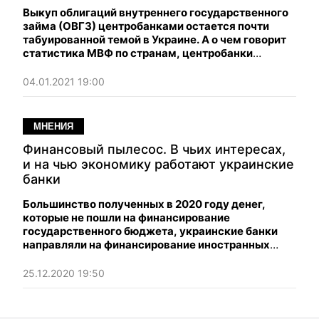
Выкуп облигаций внутреннего государственного
займа (ОВГЗ) центробанками остается почти
табуированной темой в Украине. А о чем говорит
статистика МВФ по странам, центробанки
которых решались на выкуп ценных бумаг?
04.01.2021 19:00
МНЕНИЯ
Финансовый пылесос. В чьих интересах,
и на чью экономику работают украинские
банки
Большинство полученных в 2020 году денег,
которые не пошли на финансирование
государственного бюджета, украинские банки
направляли на финансирование иностранных
экономик. За счет украинских вкладчиков, наши
банки за 10 месяцев 2020 года
25.12.2020 19:50
"профинансировали" международную экономику
примерно на 2.7 млрд долларов.