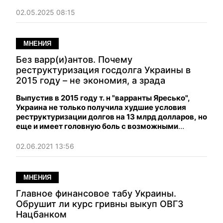
тенденцию, финансовый аналитик Александр
Паращий показывает, какие огромные деньги
02.05.2025 08:15
теряет на этом государство.
МНЕНИЯ
Без варр(и)антов. Почему
реструктуризация госдолга Украины в
2015 году – не экономия, а зрада
Выпустив в 2015 году т. н "варранты Яресько",
Украина не только получила худшие условия
реструктуризации долгов на 13 млрд долларов, но
еще и имеет головную боль с возможными
выплатами по этим варрантам до 2040 года.
02.06.2021 13:56
МНЕНИЯ
Главное финансовое табу Украины.
Обрушит ли курс гривны выкуп ОВГЗ
Нацбанком