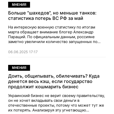
МНЕНИЯ
Больше "шахедов", но меньше танков:
статистика потерь ВС РФ за май
На интересную военную статистику по итогам
марта обращает внимание блогер Александр
Паращий. По официальным данным, россияне
заметно увеличили количество запущенных по
Украине "шахедов", и при этом резко снизили
применение бронетехники.
06.06.2025 17:17
МНЕНИЯ
Доить, общипывать, обилечивать? Куда
денется весь кэш, если государство
продолжит кошмарить бизнес
Украинский бизнес не верит своему правительству,
он не хочет вкладывать свои деньги в
отечественные проекты, потому что может тут же
их потерять. Анализируя эту угнетающую