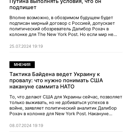
Путина выполнять условия, что он
подпишет
Вполне возможно, в обозримом будущем будет
подписан мирный договор с Россией, допускает
политический обозреватель Далибор Рохач в
колонке для The New York Post. Но если мир не
хочет увидеть повторение войны, предупреждает
он, такое соглашение должно идти рука об руку со
25.07.2024 19:19
вступлением Украины в НАТО или с созданием
долгосрочных союзных сил внутри нее, чтобы
отбить у Кремля всякую охоту когда-либо снова
МНЕНИЯ
рассматривать подобную атаку.
Тактика Байдена ведет Украину к
провалу: что нужно понимать США
накануне саммита НАТО
То, что делают США для Украины сейчас, позволяет
только выживать, но не добиваться успехов в
войне, заявляет политический аналитик Далибор
Рохач в колонке для New York Post. Накануне
саммита НАТО Джо Байдену было бы неплохо
подумать о том, как можно помочь больше — и
08.07.2024 19:19
правильнее.