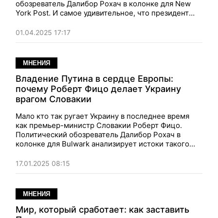
обозреватель Далибор Рохач в колонке для New
York Post. И самое удивительное, что президент
Трамп продолжает верить ему на слово и
продолжает о чем-то с ним договариваться!
01.04.2025 17:17
МНЕНИЯ
Владение Путина в сердце Европы:
почему Роберт Фицо делает Украину
врагом Словакии
Мало кто так ругает Украину в последнее время
как премьер-министр Словакии Роберт Фицо.
Политический обозреватель Далибор Рохач в
колонке для Bulwark анализирует истоки такого
поведения Фицо и надеется, что это путинское
владение в сердце Европы — временное.
17.01.2025 08:15
МНЕНИЯ
Мир, который сработает: как заставить