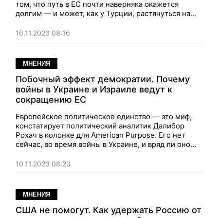
том, что путь в ЕС почти наверняка окажется
долгим — и может, как у Турции, растянуться на
десятилетия, предупреждает публицист
Далибор
Рохач
в колонке для The Bulwark.
16.11.2023 08:16
МНЕНИЯ
Побочный эффект демократии. Почему
войны в Украине и Израиле ведут к
сокращению ЕС
Европейское политическое единство — это миф,
констатирует политический аналитик
Далибор
Рохач
в колонке для American Purpose. Его нет
сейчас, во время войны в Украине, и вряд ли оно
достижимо после победы Украины…
10.11.2023 08:20
МНЕНИЯ
США не помогут. Как удержать Россию от