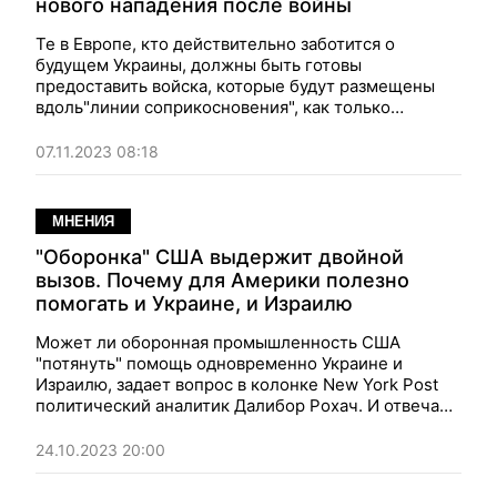
нового нападения после войны
Те в Европе, кто действительно заботится о
будущем Украины, должны быть готовы
предоставить войска, которые будут размещены
вдоль"линии соприкосновения", как только
нынешние боевые действия закончатся. Так видит
картину гарантий безопасности политический
07.11.2023 08:18
обозреватель
Далибор Рохач
в колонке для
Spectator.
МНЕНИЯ
"Оборонка" США выдержит двойной
вызов. Почему для Америки полезно
помогать и Украине, и Израилю
Может ли оборонная промышленность США
"потянуть" помощь одновременно Украине и
Израилю, задает вопрос в колонке New York Post
политический аналитик
Далибор Рохач
. И отвечает
— не только может, но обязана, более того — это
пойдет на пользу самой же Америке.
24.10.2023 20:00