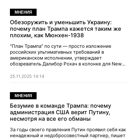
МНЕНИЯ
Обезоружить и уменьшить Украину:
почему план Трампа кажется таким же
плохим, как Мюнхен-1938
"План Трампа" по сути — просто изложение
российских ультимативных требований в
американском исполнении, утверждает
обозреватель Далибор Рохач в колонке для New
York Post. И выглядит это так же плохо, как
Мюхненский договор 1938 года, отдавший
25.11.2025 14:14
Чехословакию на растерзание Гитлеру.
МНЕНИЯ
Безумие в команде Трампа: почему
администрация США верит Путину,
несмотря на все его обманы
За годы своего правления Путин проявил себя как
ненадежный и недобросовестный партнер, пишет