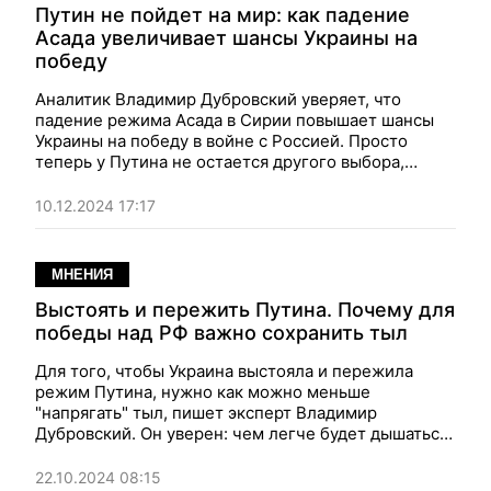
Путин не пойдет на мир: как падение
Асада увеличивает шансы Украины на
победу
Аналитик Владимир Дубровский уверяет, что
падение режима Асада в Сирии повышает шансы
Украины на победу в войне с Россией. Просто
теперь у Путина не остается другого выбора,
кроме как продолжать боевые действия в Украине,
что рано или поздно приведет его к поражению.
10.12.2024 17:17
МНЕНИЯ
Выстоять и пережить Путина. Почему для
победы над РФ важно сохранить тыл
Для того, чтобы Украина выстояла и пережила
режим Путина, нужно как можно меньше
"напрягать" тыл, пишет эксперт Владимир
Дубровский. Он уверен: чем легче будет дышаться
в тылу, чем эффективнее будут использоваться
необходимые элементы мобилизации — тем
22.10.2024 08:15