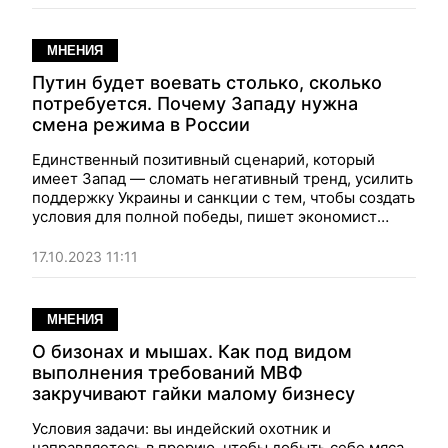
больше у нас шансов выжить в этой войне.
МНЕНИЯ
Путин будет воевать столько, сколько
потребуется. Почему Западу нужна
смена режима в России
Единственный позитивный сценарий, который
имеет Запад — сломать негативный тренд, усилить
поддержку Украины и санкции с тем, чтобы создать
условия для полной победы, пишет экономист
Владимир Дубровский
. Это подтолкнет Россию к
смене режима и курса.
17.10.2023 11:11
МНЕНИЯ
О бизонах и мышах. Как под видом
выполнения требований МВФ
закручивают гайки малому бизнесу
Условия задачи: вы индейский охотник и
направляетесь в прерию, чтобы добыть себе мяса.