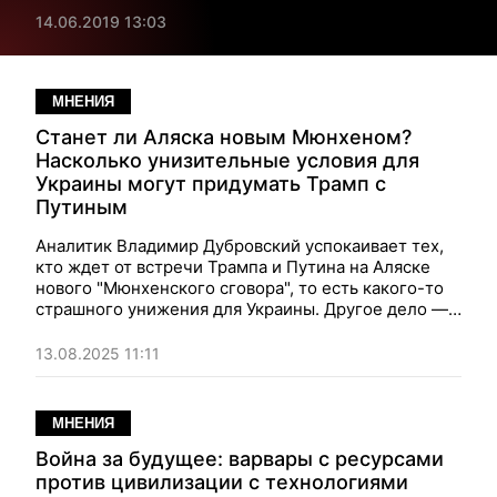
14.06.2019 13:03
МНЕНИЯ
Станет ли Аляска новым Мюнхеном?
Насколько унизительные условия для
Украины могут придумать Трамп с
Путиным
Аналитик Владимир Дубровский успокаивает тех,
кто ждет от встречи Трампа и Путина на Аляске
нового "Мюнхенского сговора", то есть какого-то
страшного унижения для Украины. Другое дело —
будут ли вообще серьезные последствия от этой
акции.
13.08.2025 11:11
МНЕНИЯ
Война за будущее: варвары с ресурсами
против цивилизации с технологиями