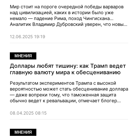
Мир стоит на пороге очередной победы варваров
над цивилизацией, каких в истории было уже
немало — падение Рима, поход Чингисхана…
Аналитик Владимир Дубровский уверен, что новых
варваров с их уникальными технологиями не
победить, если современная цивилизация не
12.06.2025 19:19
совершит какой-то невероятный технологический
прорыв.
МНЕНИЯ
Доллары любят тишину: как Трамп ведет
главную валюту мира к обесцениванию
Результатом экспериментов Трампа с высокой
вероятностью может стать обесценивание доллара
— даже вопреки тому, что таможенная защита
обычно ведет к ревальвации, отмечает блогер
Владимир Дубровский. И в перспективе, самая
стабильная валюта может превратиться в "фантики"
08.04.2025 08:15
МНЕНИЯ