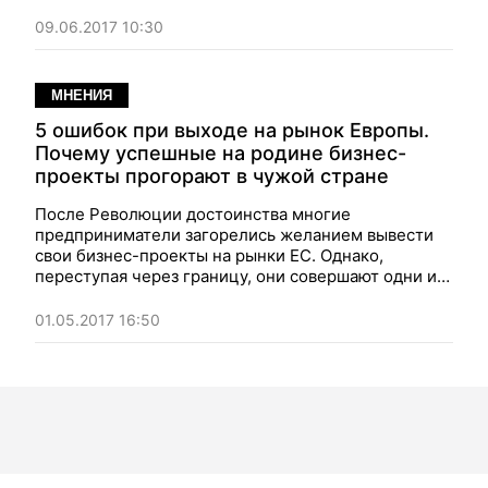
предприниматели делают ставку
преимущественно на близкую нам географически
09.06.2017 10:30
Польшу
МНЕНИЯ
5 ошибок при выходе на рынок Европы.
Почему успешные на родине бизнес-
проекты прогорают в чужой стране
После Революции достоинства многие
предприниматели загорелись желанием вывести
свои бизнес-проекты на рынки ЕС. Однако,
переступая через границу, они совершают одни и
те же ошибки
01.05.2017 16:50