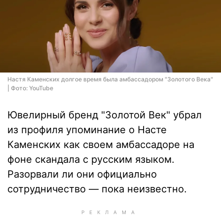
Настя Каменских долгое время была амбассадором "Золотого Века"
| Фото: YouTube
Ювелирный бренд "Золотой Век" убрал
из профиля упоминание о Насте
Каменских как своем амбассадоре на
фоне скандала с русским языком.
Разорвали ли они официально
сотрудничество — пока неизвестно.