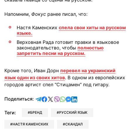
Напомним,
Фокус
ранее писал, что:
Настя Каменских
спела свои хиты на русском
языке.
Верховная Рада готовит правки в языковое
законодательство, чтобы
полностью
запретить песни на русском.
Кроме того, Иван Дорн
перевел на украинский
язык один из своих хитов
. В одном из европейских
городов артист спел "Стицамен" под гитару.
отправить в Telegram
поделиться в Facebook
поделиться в X
отправить в Viber
отправить в Whatsapp
отправить в Messenger
отправить в LinkedIn
Поделиться:
Теги:
БРЕНД
РУССКИЙ ЯЗЫК
НАСТЯ КАМЕНСКИХ
СКАНДАЛ