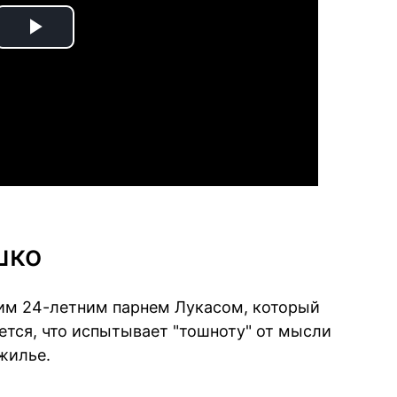
Play
Video
шко
оим 24-летним парнем Лукасом, который
ется, что испытывает "тошноту" от мысли
жилье.