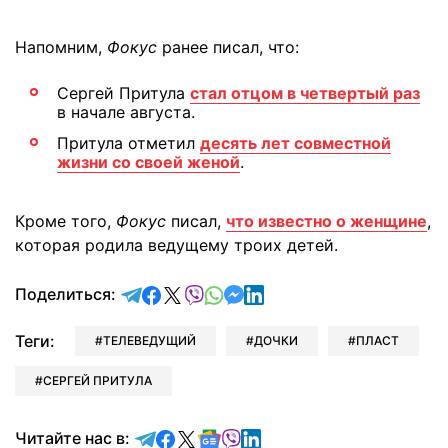
Напомним,
Фокус
ранее писал, что:
Сергей Притула
стал отцом в четвертый раз
в начале августа.
Притула отметил
десять лет совместной
жизни со своей женой
.
Кроме того,
Фокус
писал,
что известно о женщине
,
которая родила ведущему троих детей.
отправить в Telegram
поделиться в Facebook
поделиться в X
отправить в Viber
отправить в Whatsapp
отправить в Messenger
отправить в LinkedIn
Поделиться:
Теги:
ТЕЛЕВЕДУЩИЙ
ДОЧКИ
ПЛАСТ
СЕРГЕЙ ПРИТУЛА
Читайте в Telegram
Читайте в Facebook
Читайте в X
Читайте в Google news
Читайте в Viber
Читайте в LinkedIn
Читайте нас в: