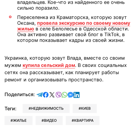
владельцев. Кое-что из найденного ее очень
сильно поразило.
Переселенка из Краматорска, которую зовут
Оксана,
провела экскурсию по своему новому
жилью
в селе Белолесье в Одесской области.
Она активно развивает свой блог в TikTok, в
котором показывает кадры из своей жизни.
Украинка, которую зовут Влада, вместе со своим
мужем
купила сельский дом
. В своих социальных
сетях она рассказывает, как планирует работы
ремонт и организовывать пространство.
отправить в Telegram
поделиться в Facebook
поделиться в X
отправить в Viber
отправить в Whatsapp
отправить в Messenger
отправить в LinkedIn
Поделиться:
Теги:
НЕДВИЖИМОСТЬ
КИЕВ
ЖИЛЬЕ
ВИДЕО
КВАРТИРА