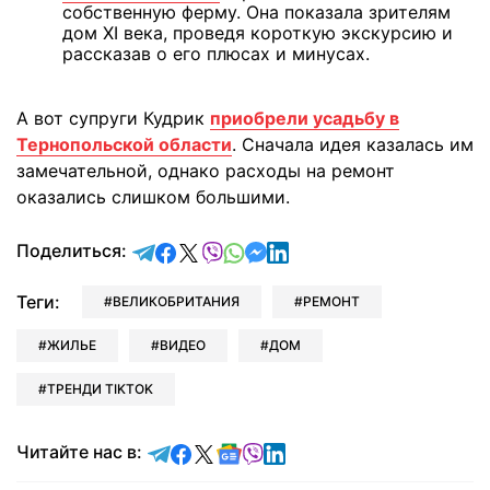
собственную ферму. Она показала зрителям
дом XI века, проведя короткую экскурсию и
рассказав о его плюсах и минусах.
А вот супруги Кудрик
приобрели усадьбу в
Тернопольской области
. Сначала идея казалась им
замечательной, однако расходы на ремонт
оказались слишком большими.
отправить в Telegram
поделиться в Facebook
поделиться в X
отправить в Viber
отправить в Whatsapp
отправить в Messenger
отправить в LinkedIn
Поделиться:
Теги:
ВЕЛИКОБРИТАНИЯ
РЕМОНТ
ЖИЛЬЕ
ВИДЕО
ДОМ
ТРЕНДИ TIKTOK
Читайте в Telegram
Читайте в Facebook
Читайте в X
Читайте в Google news
Читайте в Viber
Читайте в LinkedIn
Читайте нас в: