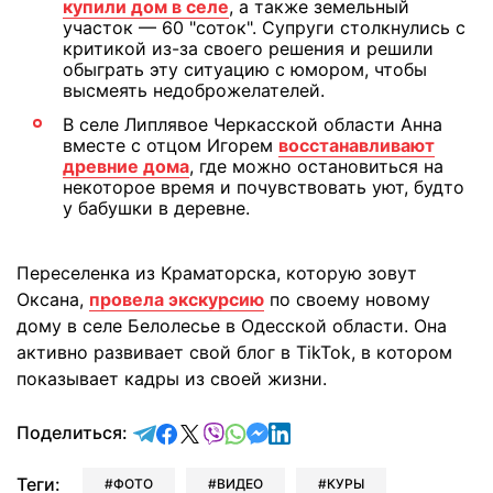
купили дом в селе
, а также земельный
участок — 60 "соток". Супруги столкнулись с
критикой из-за своего решения и решили
обыграть эту ситуацию с юмором, чтобы
высмеять недоброжелателей.
В селе Липлявое Черкасской области Анна
вместе с отцом Игорем
восстанавливают
древние дома
, где можно остановиться на
некоторое время и почувствовать уют, будто
у бабушки в деревне.
Переселенка из Краматорска, которую зовут
Оксана,
провела экскурсию
по своему новому
дому в селе Белолесье в Одесской области. Она
активно развивает свой блог в TikTok, в котором
показывает кадры из своей жизни.
отправить в Telegram
поделиться в Facebook
поделиться в X
отправить в Viber
отправить в Whatsapp
отправить в Messenger
отправить в LinkedIn
Поделиться:
Теги:
ФОТО
ВИДЕО
КУРЫ