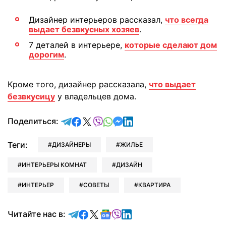
Дизайнер интерьеров рассказал,
что всегда
выдает безвкусных хозяев
.
7 деталей в интерьере,
которые сделают дом
дорогим
.
Кроме того, дизайнер рассказала,
что выдает
безвкусицу
у владельцев дома.
отправить в Telegram
поделиться в Facebook
поделиться в X
отправить в Viber
отправить в Whatsapp
отправить в Messenger
отправить в LinkedIn
Поделиться:
Теги:
ДИЗАЙНЕРЫ
ЖИЛЬЕ
ИНТЕРЬЕРЫ КОМНАТ
ДИЗАЙН
ИНТЕРЬЕР
СОВЕТЫ
КВАРТИРА
Читайте в Telegram
Читайте в Facebook
Читайте в X
Читайте в Google news
Читайте в Viber
Читайте в LinkedIn
Читайте нас в: