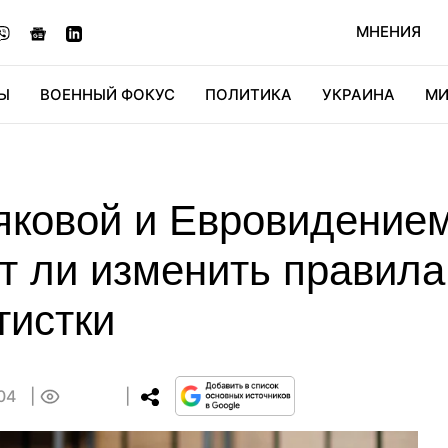
МНЕНИЯ
Ы
ВОЕННЫЙ ФОКУС
ПОЛИТИКА
УКРАИНА
МИ
ОНОМИКА
ДИДЖИТАЛ
АВТО
МИРФАН
КУЛЬТ
яковой и Евровидением
т ли изменить правила
тистки
:04
0