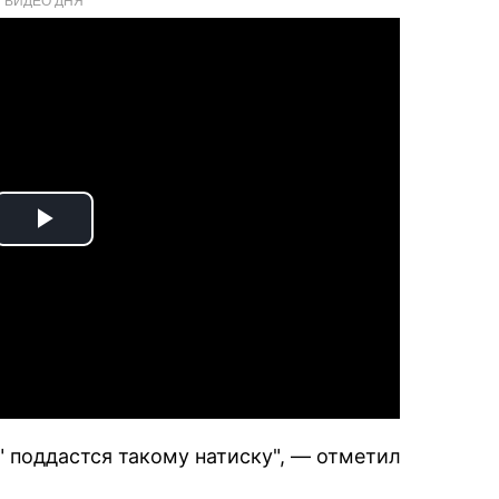
Play
Video
е" поддастся такому натиску", — отметил