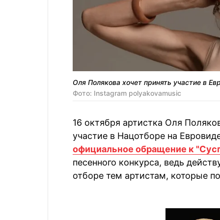
Оля Полякова хочет принять участие в Ев
Фото: Instagram polyakovamusic
16 октября артистка Оля Поляков
участие в Нацотборе на Евровиде
официальное обращение к "Сус
песенного конкурса, ведь дейст
отборе тем артистам, которые п