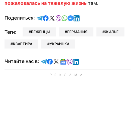
пожаловалась на тяжелую жизнь
там.
отправить в Telegram
поделиться в Facebook
поделиться в X
отправить в Viber
отправить в Whatsapp
отправить в Messenger
отправить в LinkedIn
Поделиться:
Теги:
БЕЖЕНЦЫ
ГЕРМАНИЯ
ЖИЛЬЕ
КВАРТИРА
УКРАИНКА
Читайте в Telegram
Читайте в Facebook
Читайте в X
Читайте в Google news
Читайте в Viber
Читайте в LinkedIn
Читайте нас в: