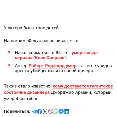
У актера было трое детей.
Напомним,
Фокус
ранее писал, что:
Начал сниматься в 65 лет:
умер звезда
сериала "Клан Сопрано"
.
Актер
Роберт Редфорд умер
, так и не увидев
ареста убийцы жениха своей дочери.
Также стало известно,
кому достанется гигантское
состояние дизайнера
Джорджио Армани, который
умер 4 сентября.
отправить в Telegram
поделиться в Facebook
поделиться в X
отправить в Viber
отправить в Whatsapp
отправить в Messenger
отправить в LinkedIn
Поделиться: