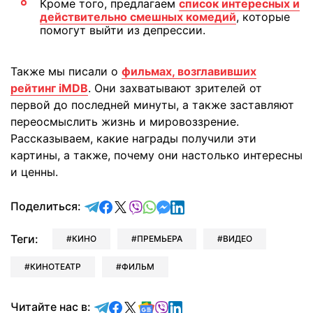
Кроме того, предлагаем
список интересных и
действительно смешных комедий
, которые
помогут выйти из депрессии.
Также мы писали о
фильмах, возглавивших
рейтинг iMDB
. Они захватывают зрителей от
первой до последней минуты, а также заставляют
переосмыслить жизнь и мировоззрение.
Рассказываем, какие награды получили эти
картины, а также, почему они настолько интересны
и ценны.
отправить в Telegram
поделиться в Facebook
поделиться в X
отправить в Viber
отправить в Whatsapp
отправить в Messenger
отправить в LinkedIn
Поделиться:
Теги:
КИНО
ПРЕМЬЕРА
ВИДЕО
КИНОТЕАТР
ФИЛЬМ
Читайте в Telegram
Читайте в Facebook
Читайте в X
Читайте в Google news
Читайте в Viber
Читайте в LinkedIn
Читайте нас в: