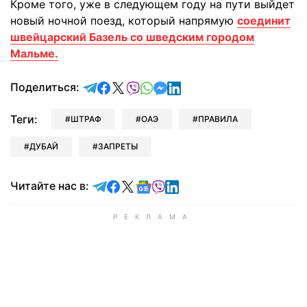
Кроме того, уже в следующем году на пути выйдет
новый ночной поезд, который напрямую
соединит
швейцарский Базель со шведским городом
Мальме.
отправить в Telegram
поделиться в Facebook
поделиться в X
отправить в Viber
отправить в Whatsapp
отправить в Messenger
отправить в LinkedIn
Поделиться:
Теги:
ШТРАФ
ОАЭ
ПРАВИЛА
ДУБАЙ
ЗАПРЕТЫ
Читайте в Telegram
Читайте в Facebook
Читайте в X
Читайте в Google news
Читайте в Viber
Читайте в LinkedIn
Читайте нас в: