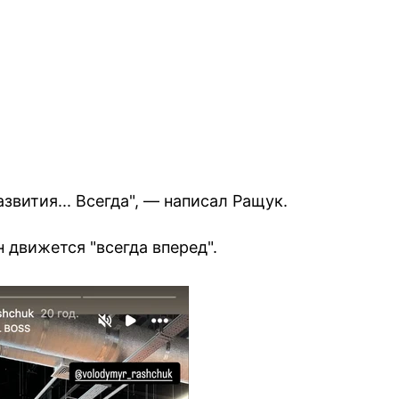
азвития... Всегда", — написал Ращук.
н движется "всегда вперед".