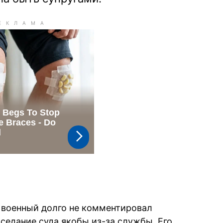
военный долго не комментировал
седание суда якобы из-за службы. Его