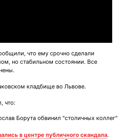
Video
сообщили, что ему срочно сделали
лом, но стабильном состоянии. Все
нены.
аковском кладбище во Львове.
, что:
слав Борута обвинил "столичных коллег"
зались в центре публичного скандала
.