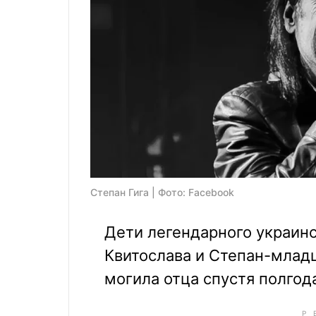
Степан Гига | Фото: Facebook
Дети легендарного украинс
Квитослава и Степан-младш
могила отца спустя полгод