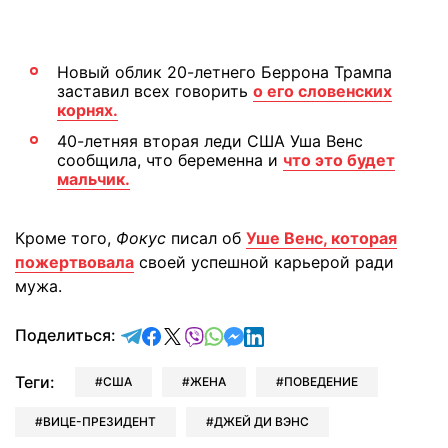
Новый облик 20-летнего Беррона Трампа
заставил всех говорить
о его словенских
корнях.
40-летняя вторая леди США Уша Венс
сообщила, что беременна и
что это будет
мальчик.
Кроме того,
Фокус
писал об
Уше Венс, которая
пожертвовала
своей успешной карьерой ради
мужа.
отправить в Telegram
поделиться в Facebook
поделиться в X
отправить в Viber
отправить в Whatsapp
отправить в Messenger
отправить в LinkedIn
Поделиться:
Теги:
США
ЖЕНА
ПОВЕДЕНИЕ
ВИЦЕ-ПРЕЗИДЕНТ
ДЖЕЙ ДИ ВЭНС