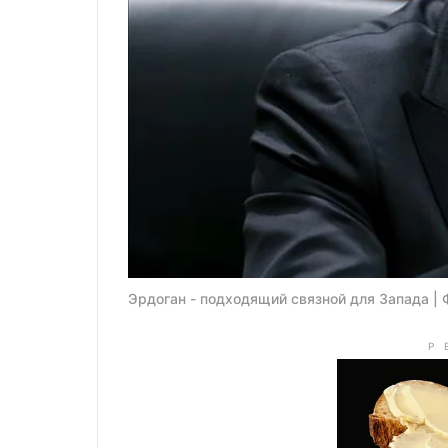
Эрдоган - подходящий связной для Запада | Ф