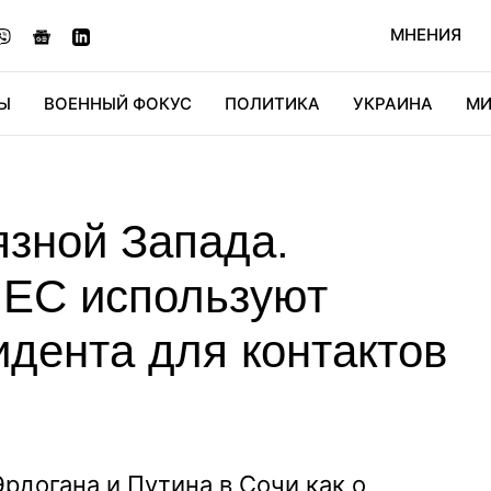
МНЕНИЯ
Ы
ВОЕННЫЙ ФОКУС
ПОЛИТИКА
УКРАИНА
МИ
ОНОМИКА
ДИДЖИТАЛ
АВТО
МИРФАН
КУЛЬТ
язной Запада.
ЕС используют
идента для контактов
рдогана и Путина в Сочи как о