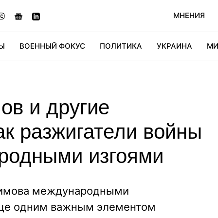
МНЕНИЯ
Ы
ВОЕННЫЙ ФОКУС
ПОЛИТИКА
УКРАИНА
МИ
ОНОМИКА
ДИДЖИТАЛ
АВТО
МИРФАН
КУЛЬТ
ов и другие
ак разжигатели войны
родными изгоями
симова международными
еще одним важным элементом