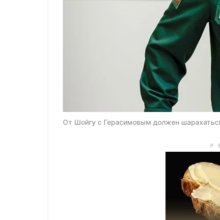
От Шойгу с Герасимовым должен шарахаться