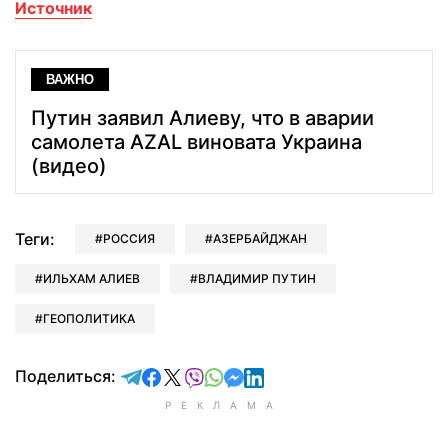
Источник
ВАЖНО
Путин заявил Алиеву, что в аварии
самолета AZAL виновата Украина
(видео)
Теги:
РОССИЯ
АЗЕРБАЙДЖАН
ИЛЬХАМ АЛИЕВ
ВЛАДИМИР ПУТИН
ГЕОПОЛИТИКА
отправить в Telegram
поделиться в Facebook
поделиться в X
отправить в Viber
отправить в Whatsapp
отправить в Messenger
отправить в LinkedIn
Поделиться: