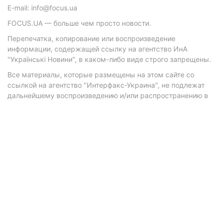
E-mail: info@focus.ua
FOCUS.UA — больше чем просто новости.
Перепечатка, копирование или воспроизведение
информации, содержащей ссылку на агентство ИнА
"Українські Новини", в каком-либо виде строго запрещены.
Все материалы, которые размещены на этом сайте со
ссылкой на агентство "Интерфакс-Украина", не подлежат
дальнейшему воспроизведению и/или распространению в
любой форме, кроме как с письменного разрешения
агентства.
Материалы с плашками "Р", "Новости партнеров", "Новости
компаний", "Новости партий", "Инновации", "Позиция",
"Спецпроект при поддержке" публикуются на
коммерческой основе.
© 2026 Фокус. Все права защищены.
Политика конфиденциальности
•
Контакты