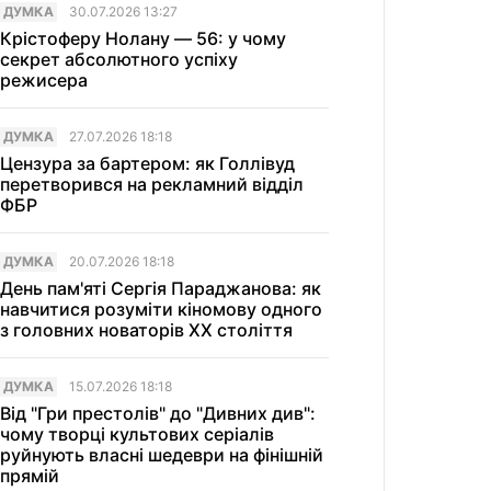
ДУМКА
30.07.2026 13:27
Крістоферу Нолану — 56: у чому
секрет абсолютного успіху
режисера
ДУМКА
27.07.2026 18:18
Цензура за бартером: як Голлівуд
перетворився на рекламний відділ
ФБР
ДУМКА
20.07.2026 18:18
День пам'яті Сергія Параджанова: як
навчитися розуміти кіномову одного
з головних новаторів XX століття
ДУМКА
15.07.2026 18:18
Від "Гри престолів" до "Дивних див":
чому творці культових серіалів
руйнують власні шедеври на фінішній
прямій