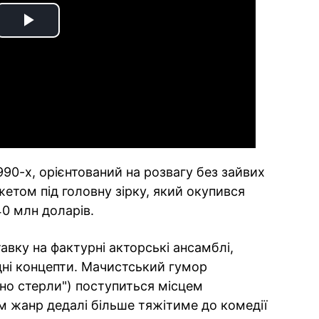
Play
Video
90-х, орієнтований на розвагу без зайвих
етом під головну зірку, який окупився
40 млн доларів.
вку на фактурні акторські ансамблі,
дні концепти. Мачистський гумор
но стерли") поступиться місцем
сам жанр дедалі більше тяжітиме до комедії