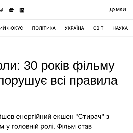
ДУМКИ
ИЙ ФОКУС
ПОЛІТИКА
УКРАЇНА
СВІТ
НАУКА
ДІДЖИТАЛ
АВТО
СВІТФАН
КУ
ли: 30 років фільму
 порушує всі правила
йшов енергійний екшен "Стирач" з
у головній ролі. Фільм став