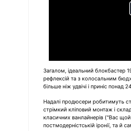
Загалом, ідеальний блокбастер 19
рефлексій та з колосальним бюдж
більше ніж удвічі і приніс понад 2
Надалі продюсери робитимуть ста
стрімкий кліповий монтаж і скла
класичних ванлайнерів ("Вас щой
постмодерністській іронії, та й 