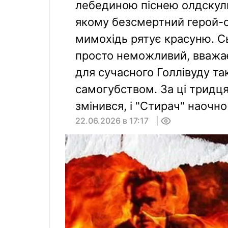
лебединою піснею олдскуль
якому безсмертний герой-од
мимохідь рятує красуню. С
просто неможливий, вважа
для сучасного Голлівуду та
самогубством. За ці тридця
змінився, і "Стирач" наочно
22.06.2026 в 17:17
0