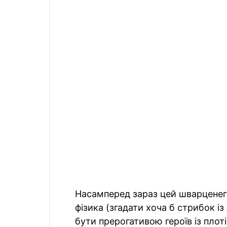
Насамперед зараз цей шварценег
фізика (згадати хоча б стрибок і
бути прерогативою героїв із плоті