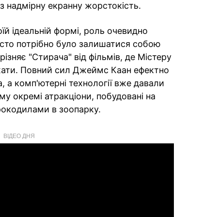
з надмірну екранну жорстокість.
їй ідеальній формі, роль очевидно
осто потрібно було залишатися собою
зняє "Стирача" від фільмів, де Містеру
ати. Повний сил Джеймс Каан ефектно
а, а комп'ютерні технології вже давали
му окремі атракціони, побудовані на
рокодилами в зоопарку.
ВІДЕО ДНЯ