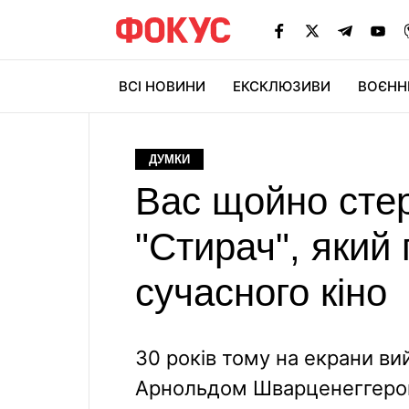
ВСІ НОВИНИ
ЕКСКЛЮЗИВИ
ВОЄНН
ДУМКИ
Вас щойно стер
"Стирач", який
сучасного кіно
30 років тому на екрани ви
Арнольдом Шварценеггером 