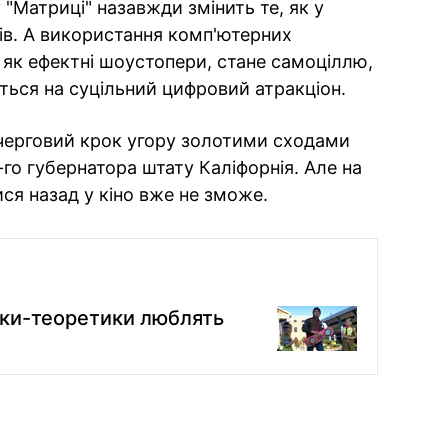
 "Матриці" назавжди змінить те, як у
ків. А використання комп'ютерних
 як ефектні шоустопери, стане самоціллю,
ься на суцільний цифровий атракціон.
 черговий крок угору золотими сходами
го губернатора штату Каліфорнія. Але на
тися назад у кіно вже не зможе.
ики-теоретики люблять