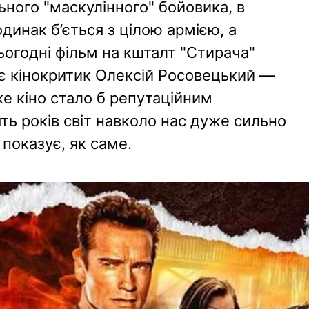
ного "маскулінного" бойовика, в
инак б’ється з цілою армією, а
ьогодні фільм на кшталт "Стирача"
є кінокритик Олексій Росовецький —
ке кіно стало б репутаційним
ть років світ навколо нас дуже сильно
 показує, як саме.