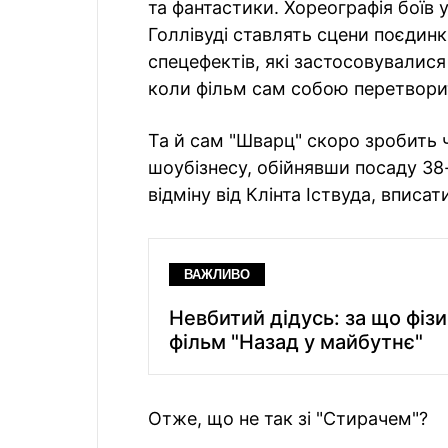
та фантастики. Хореографія боїв у
Голлівуді ставлять сцени поєдин
спецефектів, які застосовувалися
коли фільм сам собою перетворит
Та й сам "Шварц" скоро зробить
шоубізнесу, обійнявши посаду 38-
відміну від Клінта Іствуда, вписа
ВАЖЛИВО
Невбитий дідусь: за що фіз
фільм "Назад у майбутнє"
Отже, що не так зі "Стирачем"?