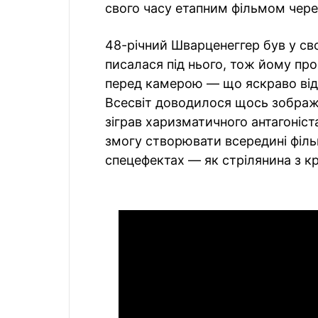
свого часу етапним фільмом чере
48-річний Шварценеггер був у сво
писалася під нього, тож йому пр
перед камерою — що яскраво відрі
Всесвіт доводилося щось зображ
зіграв харизматичного антагоніст
змогу створювати всередині філь
спецефектах — як стрілянина з к