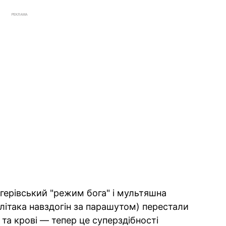
РЕКЛАМА
герівський "режим бога" і мультяшна
з літака навздогін за парашутом) перестали
 та крові — тепер це суперздібності