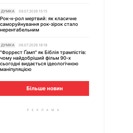
ДУМКА
09.07.2026 15:15
Рок-н-рол мертвий: як класичне
саморуйнування рок-зірок стало
нерентабельним
ДУМКА
06.07.2026 18:18
"Форрест Ґамп" як Біблія трампістів:
чому найдобріший фільм 90-х
сьогодні видається ідеологічною
маніпуляцією
Більше новин