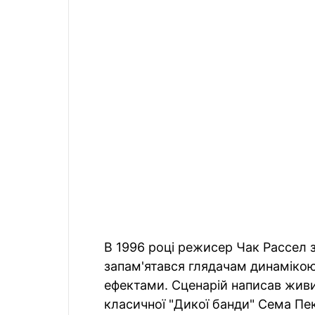
В 1996 році режисер Чак Рассел 
запам'ятався глядачам динамікою
ефектами. Сценарій написав живи
класичної "Дикої банди" Сема Пек