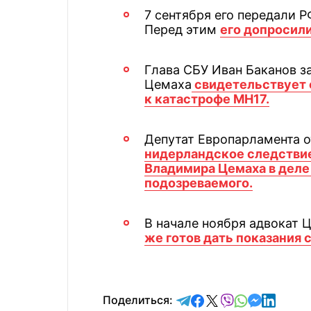
7 сентября его передали 
Перед этим
его допросил
Глава СБУ Иван Баканов за
Цемаха
свидетельствует 
к катастрофе МН17.
Депутат Европарламента о
нидерландское следстви
Владимира Цемаха в деле 
подозреваемого.
В начале ноября адвокат Ц
же готов дать показания 
отправить в Telegram
поделиться в Face
поделиться в X
отправить в V
отправить 
отправит
отправ
Поделиться: