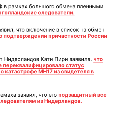
РФ в рамках большого обмена пленными.
и голландские следователи.
явил, что включение в список на обмен
о подтверждении причастности России
т Нидерландов Кати Пири заявила,
что
е переквалифицировало статус
о катастрофе MH17 из свидетеля в
емаха заявил, что его
подзащитный все
следователям из Нидерландов.
book
iber
в Whatsapp
ь в Messenger
ить в LinkedIn