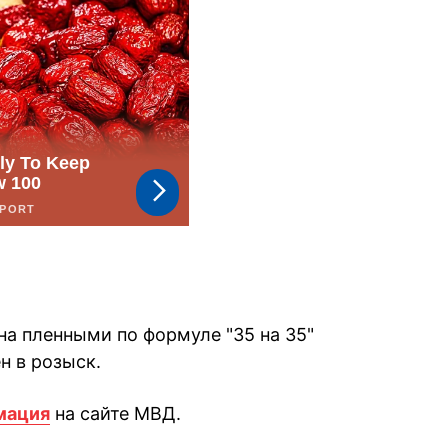
а пленными по формуле "35 на 35"
н в розыск.
мация
на сайте МВД.