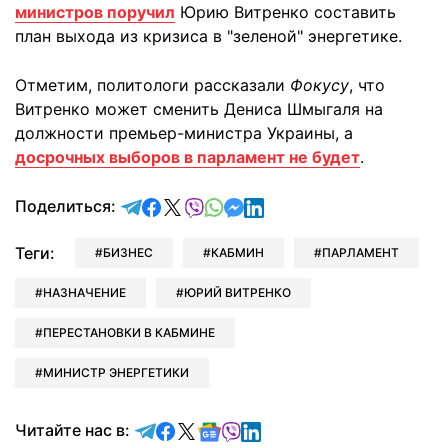
министров поручил
Юрию Витренко составить
план выхода из кризиса в "зеленой" энергетике.
Отметим, политологи рассказали
Фокусу
, что
Витренко может сменить Дениса Шмыгаля на
должности премьер-министра Украины, а
досрочных выборов в парламент не будет
.
отправить в Telegram
поделиться в Facebook
поделиться в X
отправить в Viber
отправить в Whatsapp
отправить в Messenger
отправить в LinkedIn
Поделиться:
Теги:
БИЗНЕС
КАБМИН
ПАРЛАМЕНТ
НАЗНАЧЕНИЕ
ЮРИЙ ВИТРЕНКО
ПЕРЕСТАНОВКИ В КАБМИНЕ
МИНИСТР ЭНЕРГЕТИКИ
Читайте в Telegram
Читайте в Facebook
Читайте в X
Читайте в Google news
Читайте в Viber
Читайте в LinkedIn
Читайте нас в: