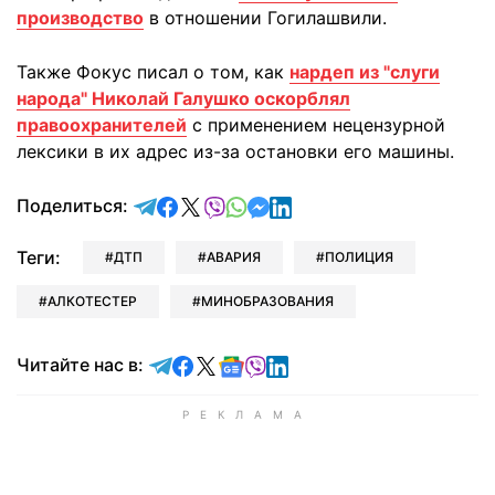
производство
в отношении Гогилашвили.
Также Фокус писал о том, как
нардеп из "слуги
народа" Николай Галушко оскорблял
правоохранителей
с применением нецензурной
лексики в их адрес из-за остановки его машины.
отправить в Telegram
поделиться в Facebook
поделиться в X
отправить в Viber
отправить в Whatsapp
отправить в Messenger
отправить в LinkedIn
Поделиться:
Теги:
ДТП
АВАРИЯ
ПОЛИЦИЯ
АЛКОТЕСТЕР
МИНОБРАЗОВАНИЯ
Читайте в Telegram
Читайте в Facebook
Читайте в X
Читайте в Google news
Читайте в Viber
Читайте в LinkedIn
Читайте нас в: