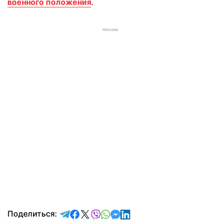
военного положения
.
РЕКЛАМА
отправить в Telegram
поделиться в Facebook
поделиться в X
отправить в Viber
отправить в Whatsapp
отправить в Messenger
отправить в LinkedIn
Поделиться: