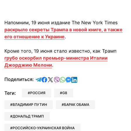
Напомним, 19 июня издание The New York Times
раскрыло секреты Трампа в новой книге, а также
его отношение к Украине
.
Кроме того, 19 июня стало известно, как Трамп
грубо оскорбил премьер-министра Италии
Джорджию Мелони
.
отправить в Telegram
поделиться в Facebook
поделиться в X
отправить в Viber
отправить в Whatsapp
отправить в Messenger
отправить в LinkedIn
Поделиться:
Теги:
РОССИЯ
G8
ВЛАДИМИР ПУТИН
БАРАК ОБАМА
ДОНАЛЬД ТРАМП
РОССИЙСКО-УКРАИНСКАЯ ВОЙНА