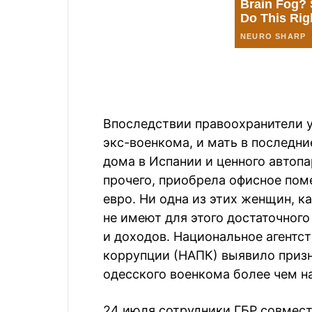
Впоследствии правоохранители ус
экс-военкома, и мать в последн
дома в Испании и ценного автоп
прочего, приобрела офисное пом
евро. Ни одна из этих женщин, к
не имеют для этого достаточног
и доходов. Национальное агентс
коррупции (НАПК) выявило призн
одесского военкома более чем на
24 июля сотрудники ГБР совмест