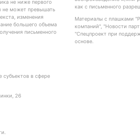
ика не ниже первого
как с письменного разреш
й не может превышать
екста, изменения
Материалы с плашками "Р"
вание большего объема
компаний", "Новости парти
получения письменного
"Спецпроект при поддерж
основе.
 субъектов в сфере
аинки, 26
и.