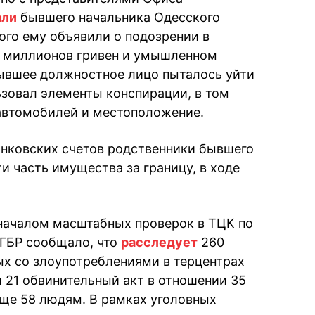
али
бывшего начальника Одесского
того ему объявили о подозрении в
и миллионов гривен и умышленном
Бывшее должностное лицо пыталось уйти
ьзовал элементы конспирации, в том
автомобилей и местоположение.
анковских счетов родственники бывшего
и часть имущества за границу, в ходе
началом масштабных проверок в ТЦК по
а ГБР сообщало, что
расследует
260
ых со злоупотреблениями в терцентрах
и 21 обвинительный акт в отношении 35
ще 58 людям. В рамках уголовных