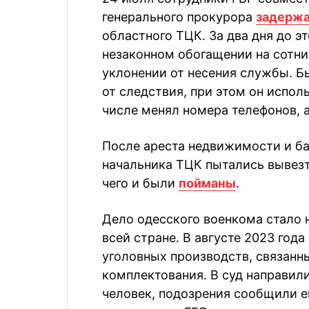
генерального прокурора
задерж
областного ТЦК. За два дня до э
незаконном обогащении на сотн
уклонении от несения службы. 
от следствия, при этом он испол
числе менял номера телефонов, 
После ареста недвижимости и б
начальника ТЦК пытались вывезт
чего и были
пойманы
.
Дело одесского военкома стало 
всей стране. В августе 2023 год
уголовных производств, связанн
комплектования. В суд направил
человек, подозрения сообщили е