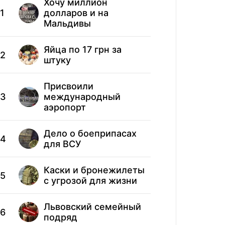
Хочу миллион
Зара
11
1
долларов и на
стра
Мальдивы
12
"Отк
Яйца по 17 грн за
2
штуку
"Про
13
гос
Присвоили
зем
3
международный
аэропорт
Ово
14
бар
Дело о боеприпасах
4
бом
для ВСУ
Деп
Каски и бронежилеты
15
5
укл
с угрозой для жизни
Львовский семейный
6
подряд