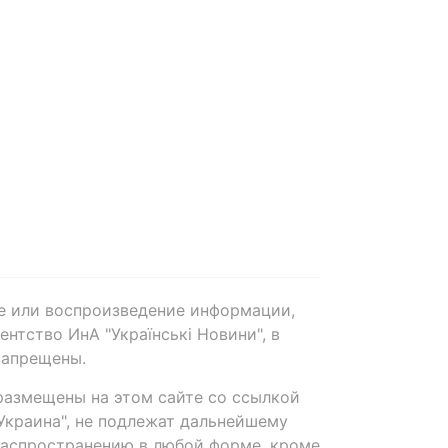
е или воспроизведение информации,
нтство ИнА "Українські Новини", в
запрещены.
размещены на этом сайте со ссылкой
-Украина", не подлежат дальнейшему
распространению в любой форме, кроме