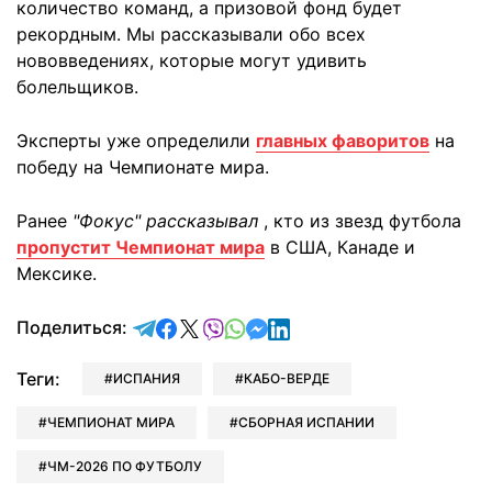
количество команд, а призовой фонд будет
рекордным. Мы рассказывали обо всех
нововведениях, которые могут удивить
болельщиков.
Эксперты уже определили
главных фаворитов
на
победу на Чемпионате мира.
Ранее
"Фокус" рассказывал
, кто из звезд футбола
пропустит Чемпионат мира
в США, Канаде и
Мексике.
отправить в Telegram
поделиться в Facebook
поделиться в X
отправить в Viber
отправить в Whatsapp
отправить в Messenger
отправить в LinkedIn
Поделиться:
Теги:
ИСПАНИЯ
КАБО-ВЕРДЕ
ЧЕМПИОНАТ МИРА
СБОРНАЯ ИСПАНИИ
ЧМ-2026 ПО ФУТБОЛУ