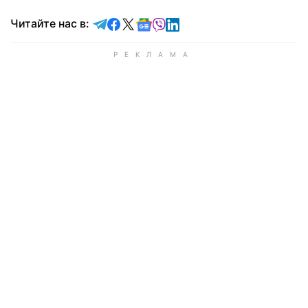
Читайте в Telegram
Читайте в Facebook
Читайте в X
Читайте в Google news
Читайте в Viber
Читайте в LinkedIn
Читайте нас в: