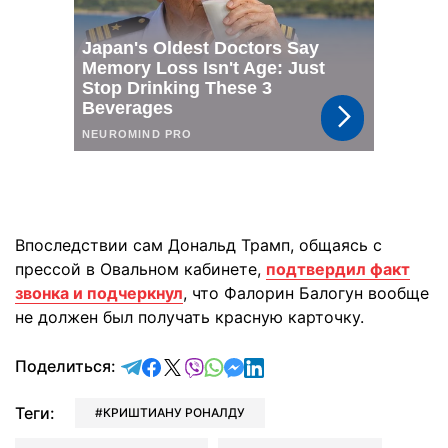
Впоследствии сам Дональд Трамп, общаясь с
прессой в Овальном кабинете,
подтвердил факт
звонка и подчеркнул
, что Фалорин Балогун вообще
не должен был получать красную карточку.
отправить в Telegram
поделиться в Facebook
поделиться в X
отправить в Viber
отправить в Whatsapp
отправить в Messenger
отправить в LinkedIn
Поделиться:
Теги:
КРИШТИАНУ РОНАЛДУ