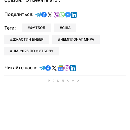
фразой: "Отмените это".
отправить в Telegram
поделиться в Facebook
поделиться в X
отправить в Viber
отправить в Whatsapp
отправить в Messenger
отправить в LinkedIn
Поделиться:
Теги:
ФУТБОЛ
США
ДЖАСТИН БИБЕР
ЧЕМПИОНАТ МИРА
ЧМ-2026 ПО ФУТБОЛУ
Читайте в Telegram
Читайте в Facebook
Читайте в X
Читайте в Google news
Читайте в Viber
Читайте в LinkedIn
Читайте нас в: