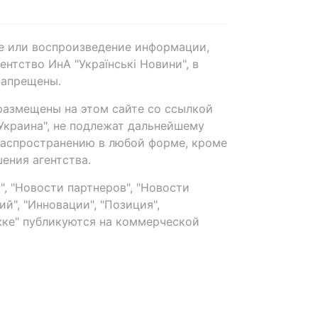
е или воспроизведение информации,
нтство ИнА "Українські Новини", в
запрещены.
размещены на этом сайте со ссылкой
-Украина", не подлежат дальнейшему
распространению в любой форме, кроме
ения агентства.
, "Новости партнеров", "Новости
й", "Инновации", "Позиция",
ке" публикуются на коммерческой