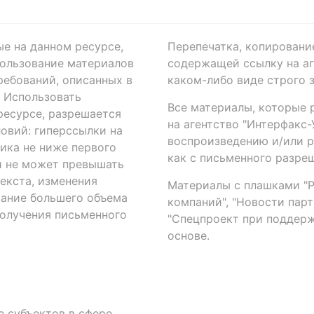
ые на данном ресурсе,
Перепечатка, копировани
ользование материалов
содержащей ссылку на аге
ребований, описанных в
каком-либо виде строго 
. Использовать
Все материалы, которые 
есурсе, разрешается
на агентство "Интерфакс
овий: гиперссылки на
воспроизведению и/или 
ика не ниже первого
как с письменного разреш
й не может превышать
екста, изменения
Материалы с плашками "Р"
вание большего объема
компаний", "Новости парти
получения письменного
"Спецпроект при поддерж
основе.
 субъектов в сфере