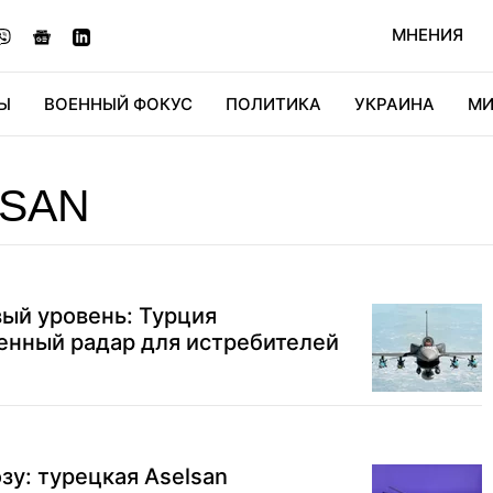
МНЕНИЯ
Ы
ВОЕННЫЙ ФОКУС
ПОЛИТИКА
УКРАИНА
МИ
ОНОМИКА
ДИДЖИТАЛ
АВТО
МИРФАН
КУЛЬТ
LSAN
вый уровень: Турция
енный радар для истребителей
зу: турецкая Aselsan