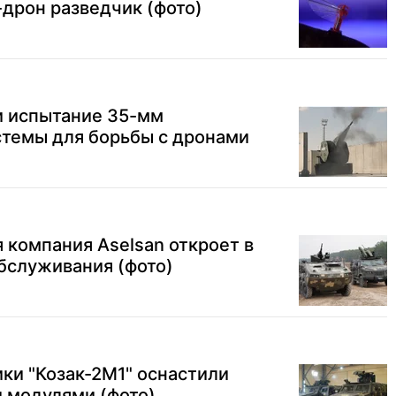
дрон разведчик (фото)
и испытание 35-мм
стемы для борьбы с дронами
 компания Aselsan откроет в
бслуживания (фото)
ки "Козак-2М1" оснастили
 модулями (фото)