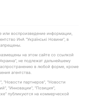
е или воспроизведение информации,
нтство ИнА "Українські Новини", в
запрещены.
размещены на этом сайте со ссылкой
-Украина", не подлежат дальнейшему
распространению в любой форме, кроме
ения агентства.
, "Новости партнеров", "Новости
й", "Инновации", "Позиция",
ке" публикуются на коммерческой