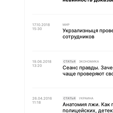
17.10.2018
МИР
15:30
Укрзализныця прове
сотрудников
19.06.2018
CТАТЬЯ
ЭКОНОМИКА
13:20
Сеанс правды. Зач
чаще проверяют сво
26.04.2016
CТАТЬЯ
УКРАИНА
11:18
Анатомия лжи. Как 
полицейских, дете