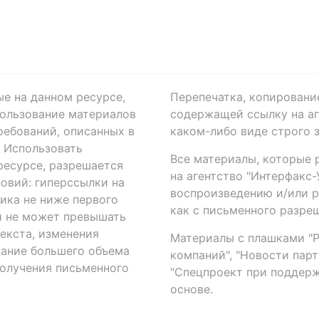
ые на данном ресурсе,
Перепечатка, копировани
ользование материалов
содержащей ссылку на аге
ребований, описанных в
каком-либо виде строго 
. Использовать
Все материалы, которые 
есурсе, разрешается
на агентство "Интерфакс
овий: гиперссылки на
воспроизведению и/или 
ика не ниже первого
как с письменного разреш
й не может превышать
екста, изменения
Материалы с плашками "Р"
вание большего объема
компаний", "Новости парти
получения письменного
"Спецпроект при поддерж
основе.