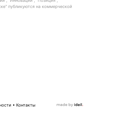
й", "Инновации", "Позиция",
ке" публикуются на коммерческой
ности
•
Контакты