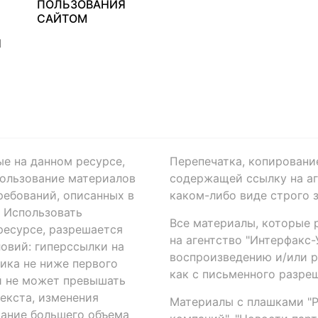
ПОЛЬЗОВАНИЯ
САЙТОМ
Я
ые на данном ресурсе,
Перепечатка, копировани
ользование материалов
содержащей ссылку на аге
ребований, описанных в
каком-либо виде строго 
. Использовать
Все материалы, которые 
есурсе, разрешается
на агентство "Интерфакс
овий: гиперссылки на
воспроизведению и/или 
ика не ниже первого
как с письменного разреш
й не может превышать
екста, изменения
Материалы с плашками "Р"
вание большего объема