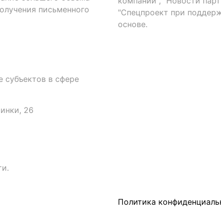
компаний", "Новости парти
получения письменного
"Спецпроект при поддерж
основе.
 субъектов в сфере
аинки, 26
и.
Политика конфиденциаль