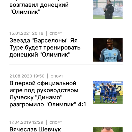
возглавил донецкий
"Олимпик"
15.01.2021 20:16
СПОРТ
Звезда "Барселоны" Яя
Туре будет тренировать
донецкий "Олимпик"
21.08.2020 19:50
СПОРТ
В первой официальной
игре под руководством
Луческу "Динамо"
разгромило "Олимпик" 4:1
17.04.2019 12:29
СПОРТ
Вячеслав Шевчук