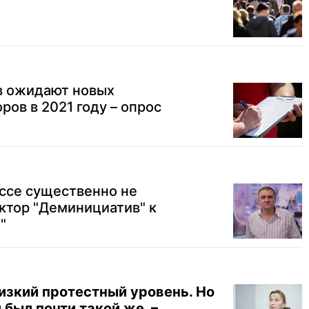
в ожидают новых
ров в 2021 году – опрос
ссе существенно не
ектор "Деминициатив" к
"
изкий протестный уровень. Но
был почти такой же, –