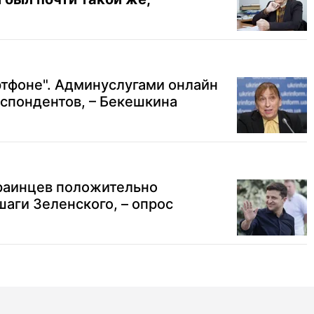
ртфоне". Админуслугами онлайн
спондентов, – Бекешкина
краинцев положительно
аги Зеленского, – опрос