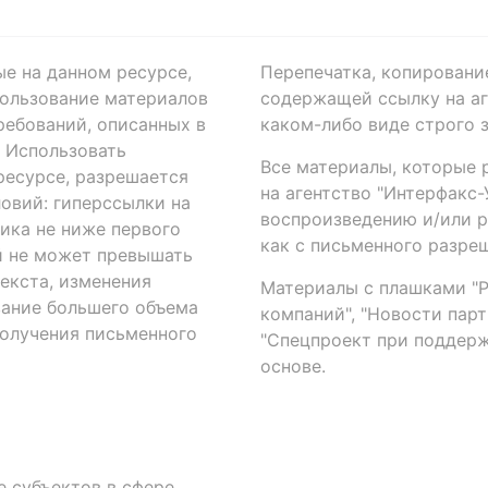
ые на данном ресурсе,
Перепечатка, копировани
ользование материалов
содержащей ссылку на аге
ребований, описанных в
каком-либо виде строго 
. Использовать
Все материалы, которые 
есурсе, разрешается
на агентство "Интерфакс
овий: гиперссылки на
воспроизведению и/или 
ика не ниже первого
как с письменного разреш
й не может превышать
екста, изменения
Материалы с плашками "Р"
вание большего объема
компаний", "Новости парти
получения письменного
"Спецпроект при поддерж
основе.
 субъектов в сфере