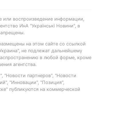
е или воспроизведение информации,
нтство ИнА "Українські Новини", в
запрещены.
размещены на этом сайте со ссылкой
-Украина", не подлежат дальнейшему
распространению в любой форме, кроме
ения агентства.
, "Новости партнеров", "Новости
й", "Инновации", "Позиция",
ке" публикуются на коммерческой