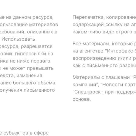
ые на данном ресурсе,
Перепечатка, копировани
ользование материалов
содержащей ссылку на аге
ребований, описанных в
каком-либо виде строго 
. Использовать
Все материалы, которые 
есурсе, разрешается
на агентство "Интерфакс
овий: гиперссылки на
воспроизведению и/или 
ика не ниже первого
как с письменного разреш
й не может превышать
екста, изменения
Материалы с плашками "Р"
вание большего объема
компаний", "Новости парти
получения письменного
"Спецпроект при поддерж
основе.
 субъектов в сфере