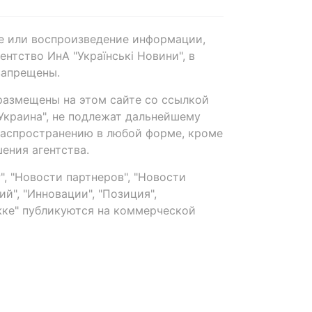
е или воспроизведение информации,
нтство ИнА "Українські Новини", в
запрещены.
размещены на этом сайте со ссылкой
-Украина", не подлежат дальнейшему
распространению в любой форме, кроме
ения агентства.
, "Новости партнеров", "Новости
й", "Инновации", "Позиция",
ке" публикуются на коммерческой