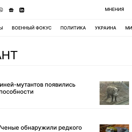
МНЕНИЯ
Ы
ВОЕННЫЙ ФОКУС
ПОЛИТИКА
УКРАИНА
МИ
ОНОМИКА
ДИДЖИТАЛ
АВТО
МИРФАН
КУЛЬТ
АНТ
виней-мутантов появились
пособности
Ученые обнаружили редкого