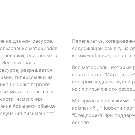
ые на данном ресурсе,
Перепечатка, копировани
ользование материалов
содержащей ссылку на аге
ребований, описанных в
каком-либо виде строго 
. Использовать
Все материалы, которые 
есурсе, разрешается
на агентство "Интерфакс
овий: гиперссылки на
воспроизведению и/или 
ика не ниже первого
как с письменного разреш
й не может превышать
екста, изменения
Материалы с плашками "Р"
вание большего объема
компаний", "Новости парти
получения письменного
"Спецпроект при поддерж
основе.