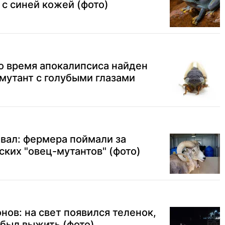
 с синей кожей (фото)
о время апокалипсиса найден
мутант с голубыми глазами
вал: фермера поймали за
ских "овец-мутантов" (фото)
нов: на свет появился теленок,
был выжить (фото)