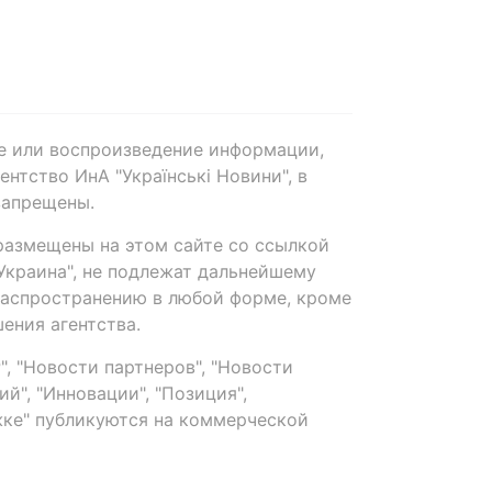
е или воспроизведение информации,
нтство ИнА "Українські Новини", в
запрещены.
размещены на этом сайте со ссылкой
-Украина", не подлежат дальнейшему
распространению в любой форме, кроме
ения агентства.
, "Новости партнеров", "Новости
й", "Инновации", "Позиция",
ке" публикуются на коммерческой