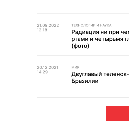
21.09.2022
ТЕХНОЛОГИИ И НАУКА
12:18
Радиация ни при че
ртами и четырьмя г
(фото)
20.12.2021
МИР
14:29
Двуглавый теленок-
Бразилии