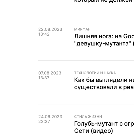
22.08.2023
МИРФАН
18:42
Лишняя нога: на Go
"девушку-мутанта" 
07.08.2023
ТЕХНОЛОГИИ И НАУКА
13:37
Как бы выглядели н
существовали в реа
24.06.2023
СТИЛЬ ЖИЗНИ
22:27
Голубь-мутант с ог
Сети (видео)