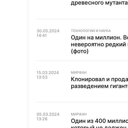
древесного мутанта
30.05.2024
ТЕХНОЛОГИИ И НАУКА
14:41
Один на миллион. В
невероятно редкий 
(фото)
15.03.2024
МИРФАН
13:53
Клонировал и прода
разведением гигант
05.03.2024
МИРФАН
13:26
Один из 400 миллио
который не должен 