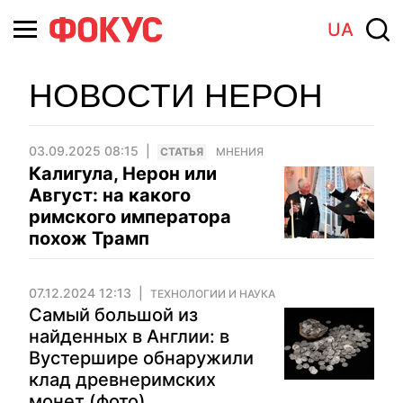
UA
НОВОСТИ НЕРОН
03.09.2025 08:15
CТАТЬЯ
МНЕНИЯ
Калигула, Нерон или
Август: на какого
римского императора
похож Трамп
07.12.2024 12:13
ТЕХНОЛОГИИ И НАУКА
Самый большой из
найденных в Англии: в
Вустершире обнаружили
клад древнеримских
монет (фото)