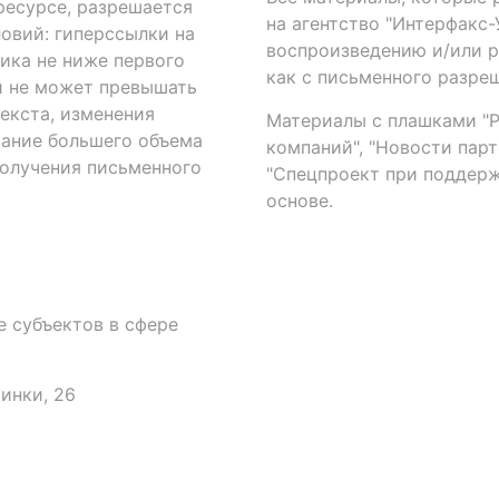
есурсе, разрешается
на агентство "Интерфакс
овий: гиперссылки на
воспроизведению и/или 
ика не ниже первого
как с письменного разреш
й не может превышать
екста, изменения
Материалы с плашками "Р"
вание большего объема
компаний", "Новости парти
получения письменного
"Спецпроект при поддерж
основе.
 субъектов в сфере
аинки, 26