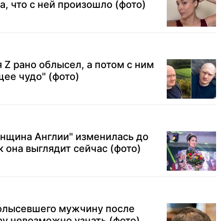
, что с ней произошло (фото)
Z рано облысел, а потом с ним
ее чудо" (фото)
енщина Англии" изменилась до
к она выглядит сейчас (фото)
полысевшего мужчину после
ру невозможно узнать (фото)