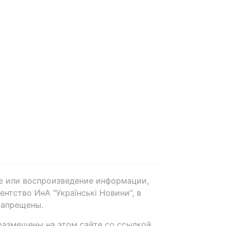
е или воспроизведение информации,
нтство ИнА "Українські Новини", в
запрещены.
размещены на этом сайте со ссылкой