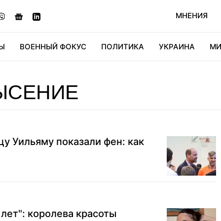
МНЕНИЯ
Ы
ВОЕННЫЙ ФОКУС
ПОЛИТИКА
УКРАИНА
МИ
ОНОМИКА
ДИДЖИТАЛ
АВТО
МИРФАН
КУЛЬТ
ЫСЕНИЕ
у Уильяму показали фен: как
 лет": королева красоты