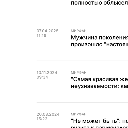
полностью облысела
07.04.2025
МИРФАН
11:16
Мужчина поколения 
произошло "настоящ
10.11.2024
МИРФАН
09:34
"Самая красивая ж
неузнаваемости: ка
20.08.2024
МИРФАН
15:23
"Не может быть": 
визита к парикмахе