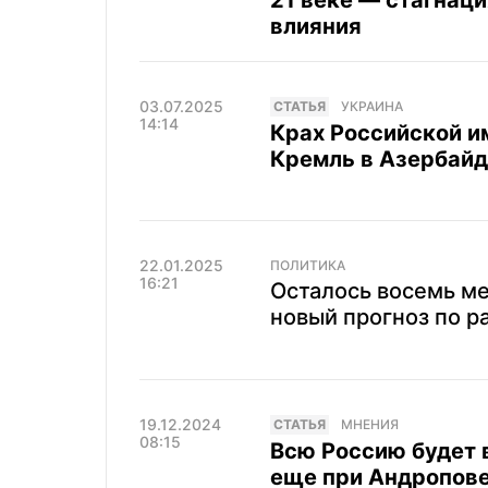
21 веке — стагнаци
влияния
03.07.2025
CТАТЬЯ
УКРАИНА
14:14
Крах Российской и
Кремль в Азербай
22.01.2025
ПОЛИТИКА
16:21
Осталось восемь ме
новый прогноз по р
19.12.2024
CТАТЬЯ
МНЕНИЯ
08:15
Всю Россию будет в
еще при Андропове