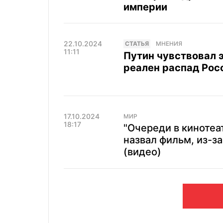
империи
22.10.2024
CТАТЬЯ
МНЕНИЯ
11:11
Путин чувствовал э
реален распад Рос
17.10.2024
МИР
18:17
"Очереди в кинотеа
назвал фильм, из-з
(видео)