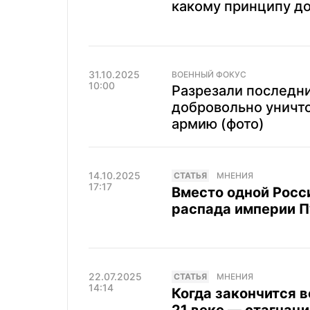
какому принципу д
31.10.2025
ВОЕННЫЙ ФОКУС
10:00
Разрезали последни
добровольно уничт
армию (фото)
14.10.2025
CТАТЬЯ
МНЕНИЯ
17:17
Вместо одной Росси
распада империи П
22.07.2025
CТАТЬЯ
МНЕНИЯ
14:14
Когда закончится в