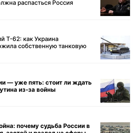
олжна распасться Россия
й Т-62: как Украина
ожила собственную танковую
и — уже пять: стоит ли ждать
утина из-за войны
ойна: почему судьба России в