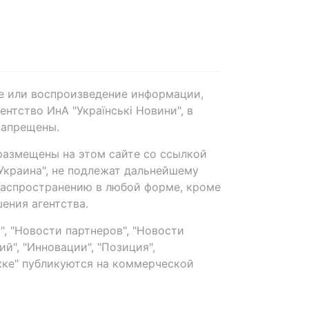
е или воспроизведение информации,
нтство ИнА "Українські Новини", в
запрещены.
размещены на этом сайте со ссылкой
-Украина", не подлежат дальнейшему
распространению в любой форме, кроме
ения агентства.
, "Новости партнеров", "Новости
й", "Инновации", "Позиция",
ке" публикуются на коммерческой