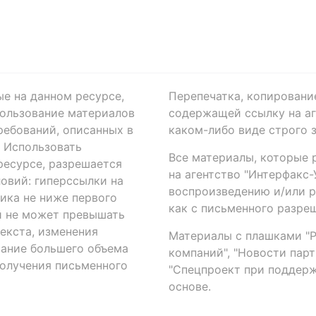
ые на данном ресурсе,
Перепечатка, копировани
ользование материалов
содержащей ссылку на аге
ребований, описанных в
каком-либо виде строго 
. Использовать
Все материалы, которые 
есурсе, разрешается
на агентство "Интерфакс
овий: гиперссылки на
воспроизведению и/или 
ика не ниже первого
как с письменного разреш
й не может превышать
екста, изменения
Материалы с плашками "Р"
вание большего объема
компаний", "Новости парти
получения письменного
"Спецпроект при поддерж
основе.