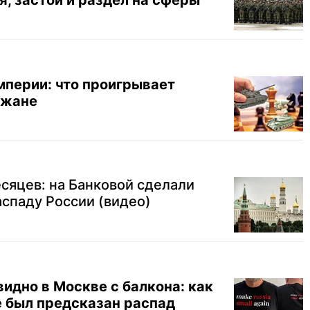
я, застой и раздел на сферы
мперии: что проигрывает
джане
сяцев: на Банковой сделали
аспаду России (видео)
идно в Москве с балкона: как
 был предсказан распад