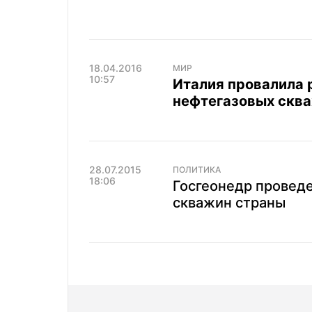
18.04.2016
МИР
10:57
Италия провалила
нефтегазовых скв
28.07.2015
ПОЛИТИКА
18:06
Госгеонедр провед
скважин страны