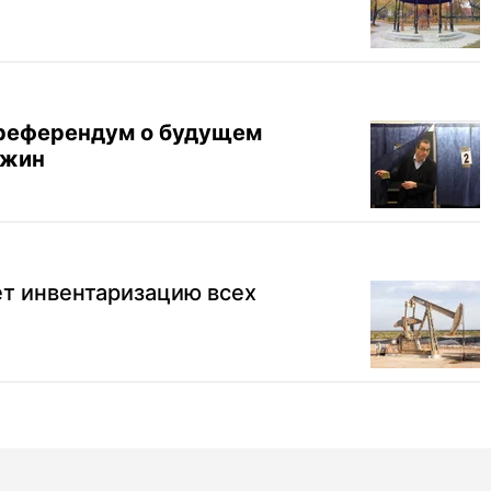
 референдум о будущем
ажин
ет инвентаризацию всех