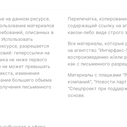
ые на данном ресурсе,
Перепечатка, копировани
ользование материалов
содержащей ссылку на аге
ребований, описанных в
каком-либо виде строго 
. Использовать
Все материалы, которые 
есурсе, разрешается
на агентство "Интерфакс
овий: гиперссылки на
воспроизведению и/или 
ика не ниже первого
как с письменного разреш
й не может превышать
екста, изменения
Материалы с плашками "Р"
вание большего объема
компаний", "Новости парти
получения письменного
"Спецпроект при поддерж
основе.
 субъектов в сфере