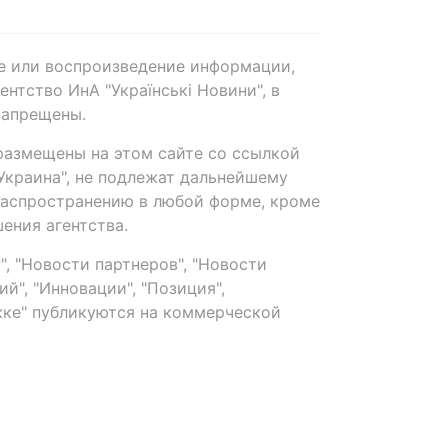
е или воспроизведение информации,
нтство ИнА "Українські Новини", в
запрещены.
размещены на этом сайте со ссылкой
-Украина", не подлежат дальнейшему
распространению в любой форме, кроме
ения агентства.
, "Новости партнеров", "Новости
й", "Инновации", "Позиция",
ке" публикуются на коммерческой