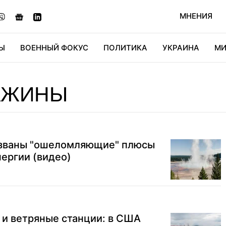
МНЕНИЯ
Ы
ВОЕННЫЙ ФОКУС
ПОЛИТИКА
УКРАИНА
МИ
ОНОМИКА
ДИДЖИТАЛ
АВТО
МИРФАН
КУЛЬТ
АЖИНЫ
названы "ошеломляющие" плюсы
нергии (видео)
 и ветряные станции: в США