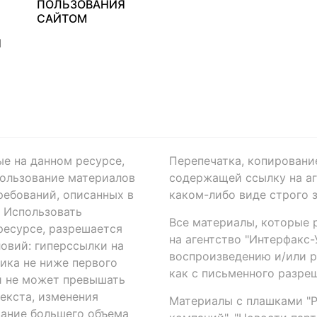
ПОЛЬЗОВАНИЯ
САЙТОМ
Я
ые на данном ресурсе,
Перепечатка, копировани
ользование материалов
содержащей ссылку на аге
ребований, описанных в
каком-либо виде строго 
. Использовать
Все материалы, которые 
есурсе, разрешается
на агентство "Интерфакс
овий: гиперссылки на
воспроизведению и/или 
ика не ниже первого
как с письменного разреш
й не может превышать
екста, изменения
Материалы с плашками "Р"
вание большего объема