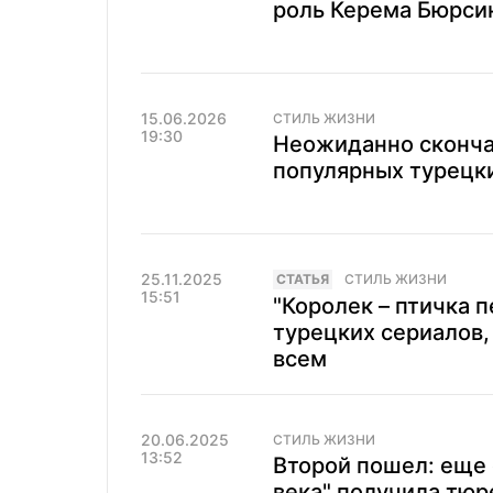
роль Керема Бюрсин
15.06.2026
СТИЛЬ ЖИЗНИ
19:30
Неожиданно сконча
популярных турецк
25.11.2025
CТАТЬЯ
СТИЛЬ ЖИЗНИ
15:51
"Королек – птичка п
турецких сериалов,
всем
20.06.2025
СТИЛЬ ЖИЗНИ
13:52
Второй пошел: еще 
века" получила тю