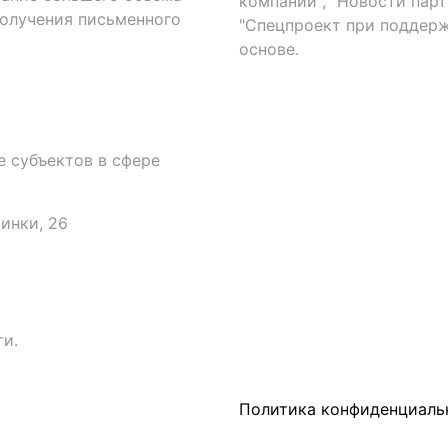
компаний", "Новости парти
получения письменного
"Спецпроект при поддерж
основе.
 субъектов в сфере
аинки, 26
и.
Политика конфиденциаль