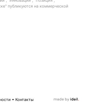
й", "Инновации", "Позиция",
ке" публикуются на коммерческой
ности
•
Контакты