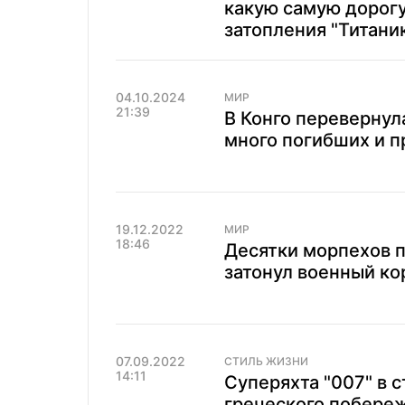
какую самую дорог
затопления "Титани
04.10.2024
МИР
21:39
В Конго перевернул
много погибших и п
19.12.2022
МИР
18:46
Десятки морпехов п
затонул военный ко
07.09.2022
СТИЛЬ ЖИЗНИ
14:11
Суперяхта "007" в 
греческого побере