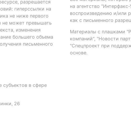
есурсе, разрешается
на агентство "Интерфакс
овий: гиперссылки на
воспроизведению и/или 
ика не ниже первого
как с письменного разреш
й не может превышать
екста, изменения
Материалы с плашками "Р"
вание большего объема
компаний", "Новости парти
получения письменного
"Спецпроект при поддерж
основе.
 субъектов в сфере
аинки, 26