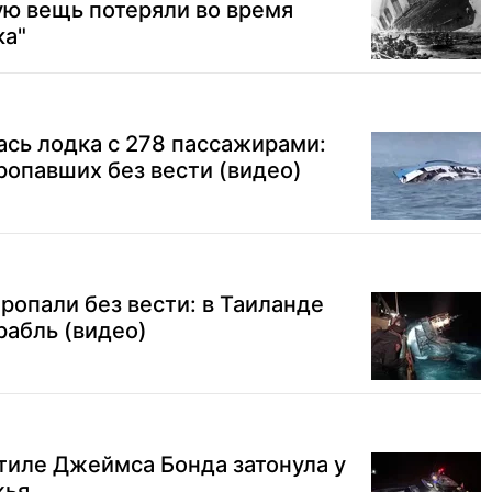
ую вещь потеряли во время
ка"
ась лодка с 278 пассажирами:
ропавших без вести (видео)
ропали без вести: в Таиланде
рабль (видео)
стиле Джеймса Бонда затонула у
жья