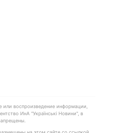
е или воспроизведение информации,
нтство ИнА "Українські Новини", в
запрещены.
размещены на этом сайте со ссылкой