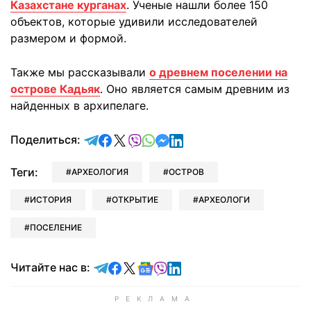
Казахстане курганах
. Ученые нашли более 150
объектов, которые удивили исследователей
размером и формой.
Также мы рассказывали
о древнем поселении на
острове Кадьяк
. Оно является самым древним из
найденных в архипелаге.
отправить в Telegram
поделиться в Facebook
поделиться в X
отправить в Viber
отправить в Whatsapp
отправить в Messenger
отправить в LinkedIn
Поделиться:
Теги:
АРХЕОЛОГИЯ
ОСТРОВ
ИСТОРИЯ
ОТКРЫТИЕ
АРХЕОЛОГИ
ПОСЕЛЕНИЕ
Читайте в Telegram
Читайте в Facebook
Читайте в X
Читайте в Google news
Читайте в Viber
Читайте в LinkedIn
Читайте нас в: